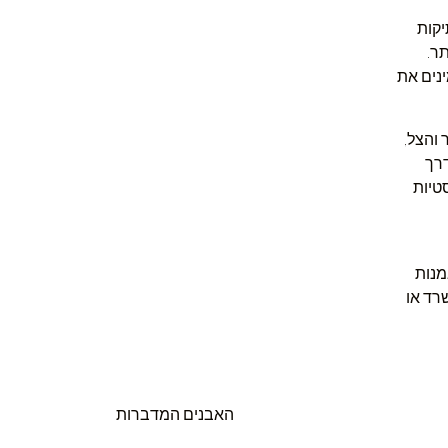
יקות
ר.
ינים את
 והצל,
דרך
טיות
מנות
רד או
האבנים המדברות