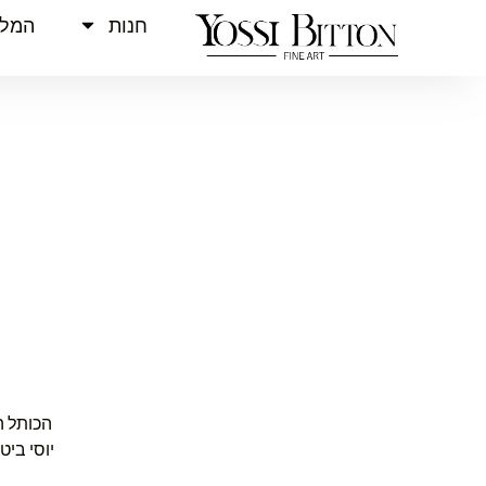
חנות
המלצ
הכותל ה
יוסי ביט